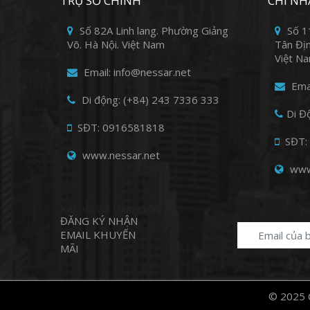
TRỤ SỞ CHÍNH
CHI NH
Số 82A Linh lang. Phường Giảng
Số 1
Võ. Hà Nội. Việt Nam
Tân Địn
Việt N
Email: info@nessar.net
Emai
Di động: (+84) 243 7336 333
Di Đ
SĐT: 0916581818
SĐT:
www.nessar.net
www
Kết nối với chúng tôi0
ĐĂNG KÝ NHẬN
EMAIL KHUYẾN
MÃI
© 2025 C