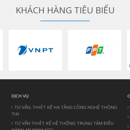
KHÁCH HÀNG TIÊU BIỂU
DỊCH VỤ
G
TƯ VẤN, THIÊT KẾ HẠ TẦNG CÔNG NGHỆ THÔNG
TIN
TƯ VẤN THIÊT KẾ HỆ THỐNG TRUNG TÂM ĐIỀU
HÀNH AN NINH SOC