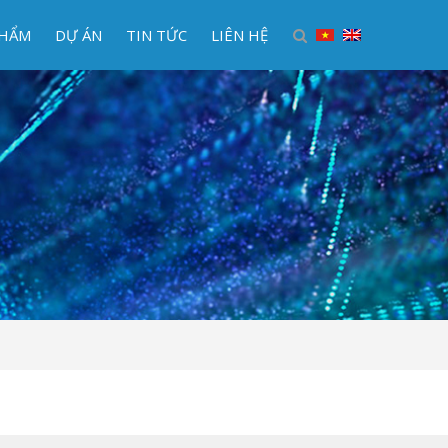
PHẨM
DỰ ÁN
TIN TỨC
LIÊN HỆ