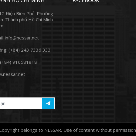
ÁNH HỒ CHÍ MINH
FACEBOOK
12 Điện Biên Phủ. Phường
h. Thành phố Hồ Chí Minh.
am
l: info@nessar.net
ộng: (+84) 243 7336 333
 (+84) 916581818
.nessar.net
opyright belongs to NESSAR, Use of content without permission is