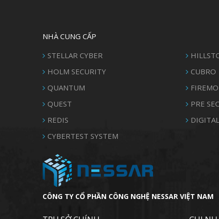
NHÀ CUNG CẤP
STELLAR CYBER
HILLST
HOLM SECURITY
CUBRO
QUANTUM
FIREMO
QUEST
PRE SE
REDIS
DIGITAL
CYBERTEST SYSTEM
CÔNG TY CỔ PHẦN CÔNG NGHỆ NESSAR VIỆT NAM