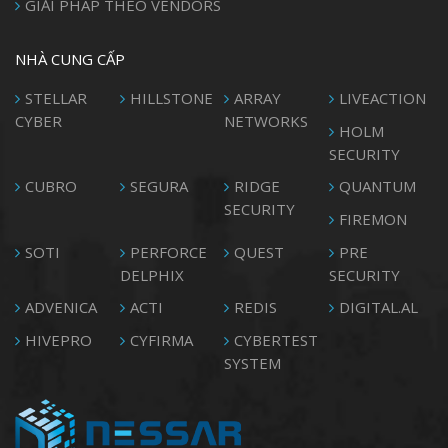
GIẢI PHÁP THEO VENDORS
NHÀ CUNG CẤP
STELLAR
HILLSTONE
ARRAY
LIVEACTION
CYBER
NETWORKS
HOLM
SECURITY
CUBRO
SEGURA
RIDGE
QUANTUM
SECURITY
FIREMON
SOTI
PERFORCE
QUEST
PRE
DELPHIX
SECURITY
ADVENICA
ACTI
REDIS
DIGITAL.AL
HIVEPRO
CYFIRMA
CYBERTEST
SYSTEM