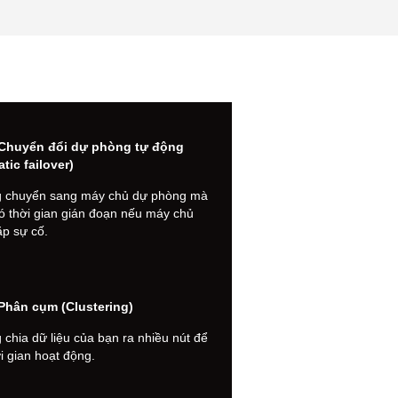
Chuyển đổi dự phòng tự động
tic failover)
 chuyển sang máy chủ dự phòng mà
ó thời gian gián đoạn nếu máy chủ
ặp sự cố.
Phân cụm (Clustering)
chia dữ liệu của bạn ra nhiều nút để
i gian hoạt động.