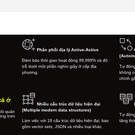
Phân phối địa lý Active-Active
(Automa
Đảm bảo thời gian hoạt động 99,999% và độ
trễ dưới một phần nghìn giây ở cấp địa
Tự động
.
phương
không c
chính g
cả ở
Nhiều cấu trúc dữ liệu hiện đại
(Multiple modern data structures)
tôi quản
Tự động 
ộng trơn
Làm việc với 18 cấu trúc dữ liệu hiện đại, bao
tăng thờ
gồm vector sets, JSON và nhiều loại khác.