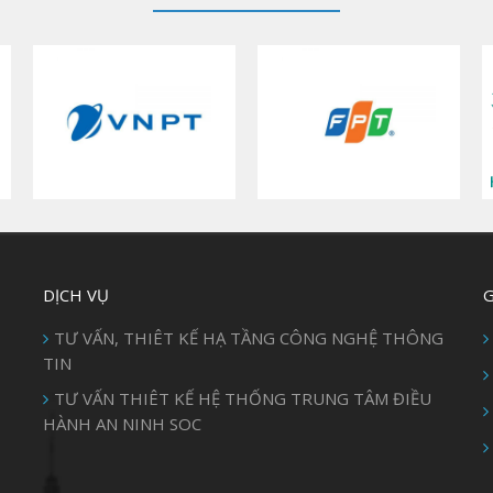
DỊCH VỤ
G
TƯ VẤN, THIÊT KẾ HẠ TẦNG CÔNG NGHỆ THÔNG
TIN
TƯ VẤN THIÊT KẾ HỆ THỐNG TRUNG TÂM ĐIỀU
HÀNH AN NINH SOC