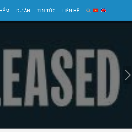
PHẨM
DỰ ÁN
TIN TỨC
LIÊN HỆ