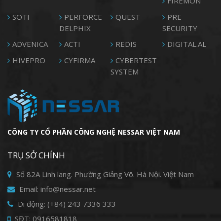
FIREMON
SOTI
PERFORCE
QUEST
PRE
DELPHIX
SECURITY
ADVENICA
ACTI
REDIS
DIGITAL.AL
HIVEPRO
CYFIRMA
CYBERTEST
SYSTEM
CÔNG TY CỔ PHẦN CÔNG NGHỆ NESSAR VIỆT NAM
TRỤ SỞ CHÍNH
Số 82A Linh lang. Phường Giảng Võ. Hà Nội. Việt Nam
Email: info@nessar.net
Di động: (+84) 243 7336 333
SĐT: 0916581818