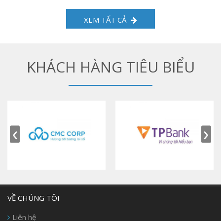
XEM TẤT CẢ
KHÁCH HÀNG TIÊU BIỂU
‹
›
VỀ CHÚNG TÔI
Liên hệ