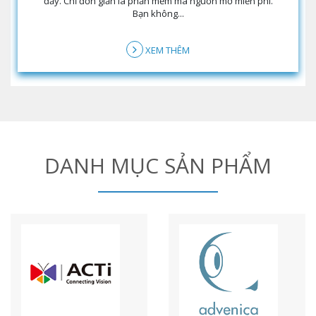
đấy. Chỉ đơn giản là phần mềm mã nguồn mở miễn phí.
Bạn không...
XEM THÊM
DANH MỤC SẢN PHẨM