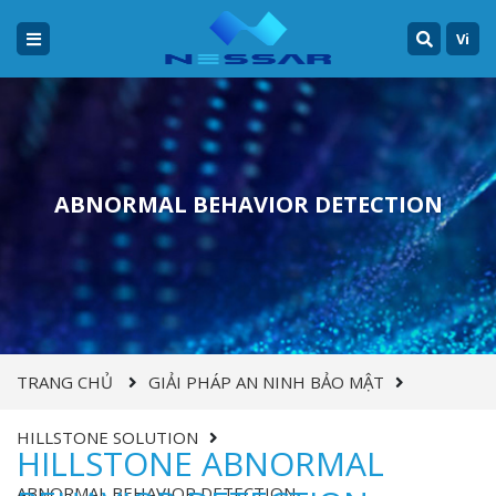
Vi
ABNORMAL BEHAVIOR DETECTION
TRANG CHỦ
GIẢI PHÁP AN NINH BẢO MẬT
HILLSTONE SOLUTION
HILLSTONE ABNORMAL
ABNORMAL BEHAVIOR DETECTION