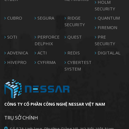
HOLM
SECURITY
CUBRO
SEGURA
RIDGE
QUANTUM
SECURITY
FIREMON
SOTI
PERFORCE
QUEST
PRE
DELPHIX
SECURITY
ADVENICA
ACTI
REDIS
DIGITAL.AL
HIVEPRO
CYFIRMA
CYBERTEST
SYSTEM
CÔNG TY CỔ PHẦN CÔNG NGHỆ NESSAR VIỆT NAM
TRỤ SỞ CHÍNH
Số 82A Linh lang. Phường Giảng Võ. Hà Nội. Việt Nam