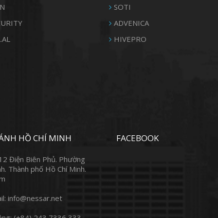
N
SOTI
CURITY
ADVENICA
.AL
HIVEPRO
ÁNH HỒ CHÍ MINH
FACEBOOK
12 Điện Biên Phủ. Phường
h. Thành phố Hồ Chí Minh.
am
l: info@nessar.net
ộng: (+84) 243 7336 333