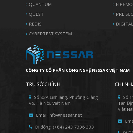
QUANTUM
FIREMO
QUEST
PRE SE
REDIS
DIGITAL
CYBERTEST SYSTEM
CÔNG TY CỔ PHẦN CÔNG NGHỆ NESSAR VIỆT NAM
TRỤ SỞ CHÍNH
CHI NH
Số 82A Linh lang. Phường Giảng
Số 1
Võ. Hà Nội. Việt Nam
Tân Địn
Việt N
Email: info@nessar.net
Emai
Di động: (+84) 243 7336 333
Di Đ