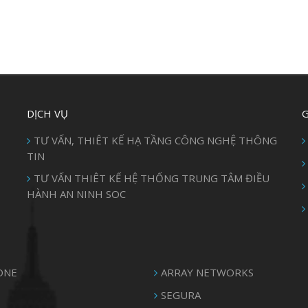
DỊCH VỤ
G
TƯ VẤN, THIÊT KẾ HẠ TẦNG CÔNG NGHỆ THÔNG
TIN
TƯ VẤN THIÊT KẾ HỆ THỐNG TRUNG TÂM ĐIỀU
HÀNH AN NINH SOC
ONE
ARRAY NETWORKS
SEGURA