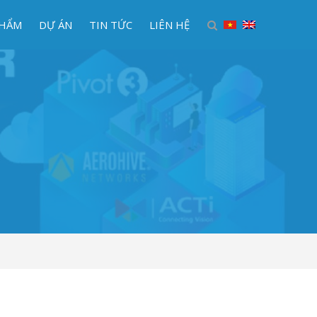
PHẨM
DỰ ÁN
TIN TỨC
LIÊN HỆ