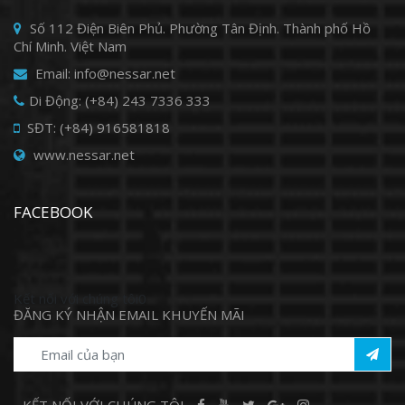
Số 112 Điện Biên Phủ. Phường Tân Định. Thành phố Hồ
Chí Minh. Việt Nam
Email: info@nessar.net
Di Động: (+84) 243 7336 333
SĐT: (+84) 916581818
www.nessar.net
FACEBOOK
Kết nối với chúng tôi0
ĐĂNG KÝ NHẬN EMAIL KHUYẾN MÃI
KẾT NỐI VỚI CHÚNG TÔI