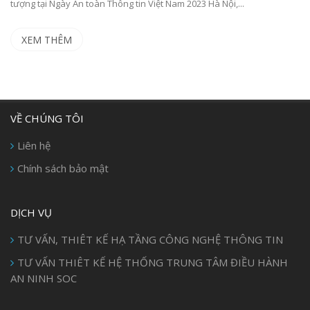
tượng tại Ngày An toàn Thông tin Việt Nam 2023 Hà Nội,...
XEM THÊM
VỀ CHÚNG TÔI
Liên hệ
Chính sách bảo mật
DỊCH VỤ
TƯ VẤN, THIÊT KẾ HẠ TẦNG CÔNG NGHỆ THÔNG TIN
TƯ VẤN THIÊT KẾ HỆ THỐNG TRUNG TÂM ĐIỀU HÀNH
AN NINH SOC