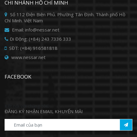
CHI NHÁNH HỒ CHÍ MINH
Số 112 Điện Biên Phủ. Phường Tân Định. Thành phố Hồ
Chí Minh. Việt Nam
Email: info@nessar.net
Di Động: (+84) 243 7336 333
SĐT: (+84) 916581818
www.nessar.net
FACEBOOK
Kết nối với chúng tôi0
ĐĂNG KÝ NHẬN EMAIL KHUYẾN MÃI