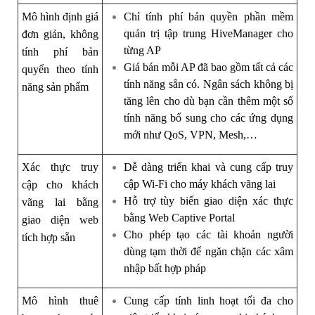
Mô hình định giá
Chỉ tính phí bản quyền phần mềm
quản trị tập trung HiveManager cho
đơn giản, không
từng AP
tính phí bản
Giá bán mỗi AP đã bao gồm tất cả các
quyển theo tính
tính năng sẵn có. Ngân sách không bị
năng sản phẩm
tăng lên cho dù bạn cần thêm một số
tính năng bổ sung cho các ứng dụng
mới như QoS, VPN, Mesh,…
Xác thực truy
Dễ dàng triển khai và cung cấp truy
cập Wi-Fi cho máy khách vãng lai
cập cho khách
Hỗ trợ tùy biến giao diện xác thực
vãng lai bằng
bằng Web Captive Portal
giao diện web
Cho phép tạo các tài khoản người
tích hợp sẵn
dùng tạm thời để ngăn chặn các xâm
nhập bất hợp pháp
Mô hình thuê
Cung cấp tính linh hoạt tối đa cho