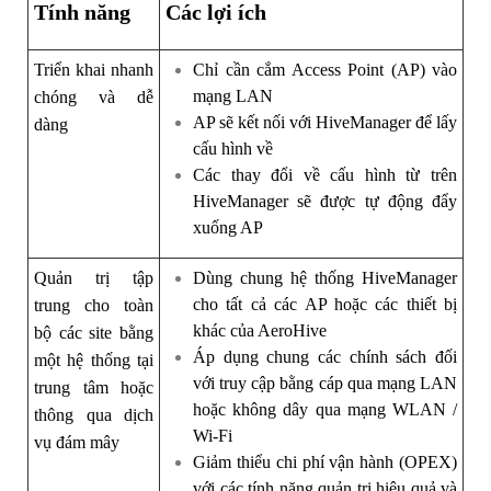
Tính năng
Các lợi ích
Triển khai nhanh
Chỉ cần cắm Access Point (AP) vào
mạng LAN
chóng và dễ
AP sẽ kết nối với HiveManager để lấy
dàng
cấu hình về
Các thay đổi về cấu hình từ trên
HiveManager sẽ được tự động đẩy
xuống AP
Quản trị tập
Dùng chung hệ thống HiveManager
cho tất cả các AP hoặc các thiết bị
trung cho toàn
khác của AeroHive
bộ các site bằng
Áp dụng chung các chính sách đối
một hệ thống tại
với truy cập bằng cáp qua mạng LAN
trung tâm hoặc
hoặc không dây qua mạng WLAN /
thông qua dịch
Wi-Fi
vụ đám mây
Giảm thiểu chi phí vận hành (OPEX)
với các tính năng quản trị hiệu quả và