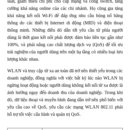
suất, giảm thiểu chi phí cho cáp mạng và cổng switch, tăng
cường khả năng online của các chi nhánh. Họ cũng gia tăng
khả năng kết nối Wi-Fi đế đáp ứng nhu cầu bùng nổ băng
thông do các thiết bị Internet di động (MID) và điện thoại
thông minh. Những điều đó dẫn tới yêu cầu từ phía người
dùng là thời gian kết nối phải được đảm bảo liên tục gần như
100%, và phải nâng cao chất lượng dịch vụ (QoS) để tối ưu
trải nghiệm của người dùng trên một hạ tầng có nhiều loại lưu
lượng khác nhau.
WLAN và truy cập từ xa an toàn đã trở nên thiết yếu trong các
doanh nghiệp, đồng nghĩa với việc bất kỳ lúc nào WLAN bị
ngừng hoạt động hoặc người dùng không kết nối từ xa được là
ảnh hưởng ngay đến doanh thu của doanh nghiệp. Trong khi
đó, dữ liệu thoại và truyền hình đang dần trở nên phổ biến với
yêu cầu cao về QoS, yêu cầu các mạng WLAN 802.11 phải
hỗ trợ tốt việc cấu hình và quản trị QoS.