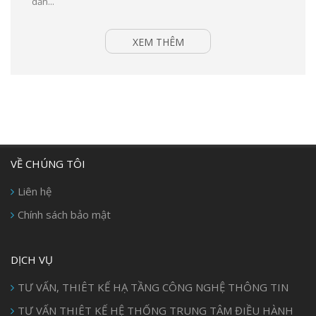
dần...
XEM THÊM
VỀ CHÚNG TÔI
Liên hệ
Chính sách bảo mật
DỊCH VỤ
TƯ VẤN, THIÊT KẾ HẠ TẦNG CÔNG NGHỆ THÔNG TIN
TƯ VẤN THIÊT KẾ HỆ THỐNG TRUNG TÂM ĐIỀU HÀNH