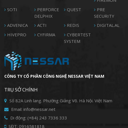
FIREMON
SOTI
PERFORCE
QUEST
PRE
DELPHIX
SECURITY
ADVENICA
ACTI
REDIS
DIGITAL.AL
HIVEPRO
CYFIRMA
CYBERTEST
SYSTEM
CÔNG TY CỔ PHẦN CÔNG NGHỆ NESSAR VIỆT NAM
TRỤ SỞ CHÍNH
Số 82A Linh lang. Phường Giảng Võ. Hà Nội. Việt Nam
Email: info@nessar.net
Di động: (+84) 243 7336 333
SĐT: 0916581818